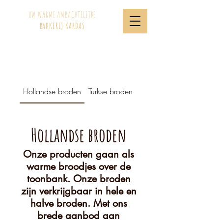
UW WARME AMBACHTELIJKE
BAKKERIJ KARDAS
Hollandse broden
Turkse broden
Surinaamse Broden
Hollandse broden
Onze producten gaan als
warme broodjes over de
toonbank. Onze broden
zijn verkrijgbaar in hele en
halve broden. Met ons
brede aanbod aan