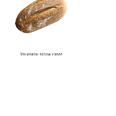
Volkoren desem groot
Tarwebloem, roggebloem,
volkorenbloem, desem,
water, suiker & zout.
Vegetarisch
Veganistisch